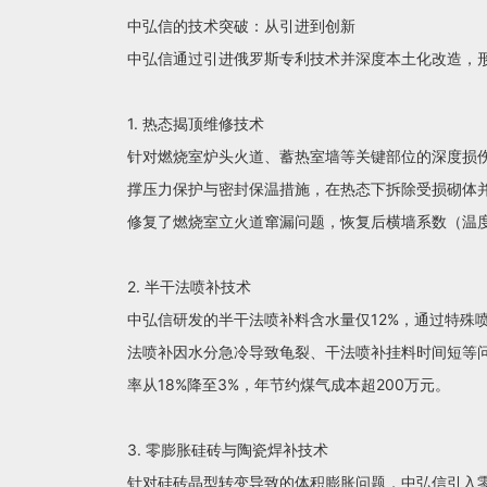
中弘信的技术突破：从引进到创新
中弘信通过引进俄罗斯专利技术并深度本土化改造，形
1. 热态揭顶维修技术
针对燃烧室炉头火道、蓄热室墙等关键部位的深度损伤
撑压力保护与密封保温措施，在热态下拆除受损砌体并
修复了燃烧室立火道窜漏问题，恢复后横墙系数（温度均
2. 半干法喷补技术
中弘信研发的半干法喷补料含水量仅12%，通过特殊
法喷补因水分急冷导致龟裂、干法喷补挂料时间短等问
率从18%降至3%，年节约煤气成本超200万元。
3. 零膨胀硅砖与陶瓷焊补技术
针对硅砖晶型转变导致的体积膨胀问题，中弘信引入零