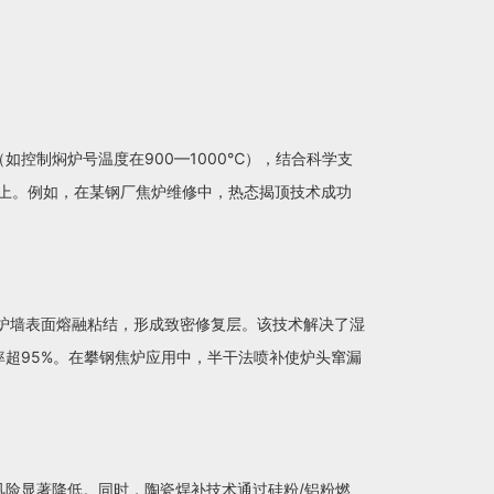
控制焖炉号温度在900—1000℃），结合科学支
以上。例如，在某钢厂焦炉维修中，热态揭顶技术成功
在炉墙表面熔融粘结，形成致密修复层。该技术解决了湿
率超95%。在攀钢焦炉应用中，半干法喷补使炉头窜漏
风险显著降低。同时，陶瓷焊补技术通过硅粉/铝粉燃