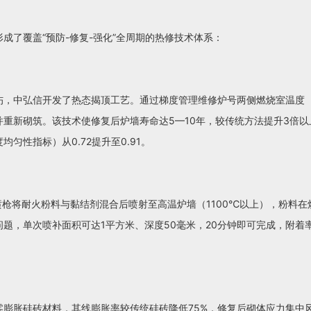
成了覆盖“预防-修复-强化”全周期的热修技术体系：
，中弘信开发了热态揭顶工艺。通过梯度管理维修炉号两侧燃烧室温度（如
重新砌筑。该技术使修复后炉墙寿命达5—10年，较传统方法提升3倍
匀性指标）从0.72提升至0.91。
喷枪将耐火粉料与黏结剂混合后喷射至高温炉墙（1100℃以上），粉料
题，单次喷补面积可达1平方米、深度50毫米，20分钟即可完成，附着
膨胀硅砖材料，其线膨胀率较传统硅砖降低75%，修复后砌体应力集中