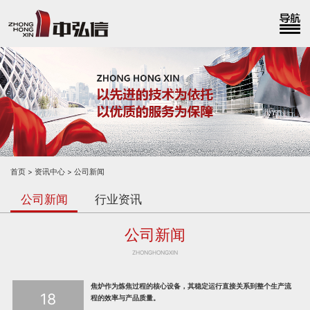
首页
资讯中心
公司新闻
公司新闻
行业资讯
公司新闻
ZHONGHONGXIN
焦炉作为炼焦过程的核心设备，其稳定运行直接关系到整个生产流
18
程的效率与产品质量。