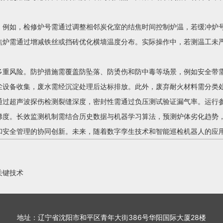
。
。例如，检修炉号需通过调整相邻炭化室的结焦时间控制炉温，若缓冲炉
焦炉需通过增减铁丝或挡砖优化横墙温度分布。实际操作中，若测温工未
多重风险。防护措施需覆盖防坠落、防烫伤和防中毒等场景，例如安全带需
尘设备收集，废水需经沉淀处理后达标排放。此外，废弃耐火材料需分类
通过超声波探伤检测裂缝深度，密封性需通过负压测试验证漏气率。运行
梯度。长效监测机制需结合历史数据与机器学习算法，预测炉体劣化趋势
和安全管理的协同创新。未来，随着数字孪生技术和智能巡检机器人的应
关键技术
地址：辽宁省沈阳市和平区青年大街386号华阳国际大厦28楼