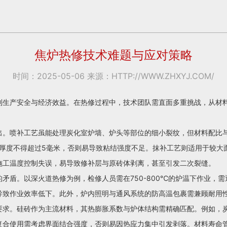
焦炉热修技术难题与应对策略
时间：2025-05-06 来源：HTTP://WWW.ZHXYJ.COM/
到生产安全与经济效益。在热修过程中，技术团队需直面多重挑战，从材
出。喷补工艺虽能处理炭化室炉墙、炉头等部位的细小裂纹，但材料配比
且喷补厚度不得超过5毫米，否则易导致粘结强度不足。抹补工艺则适用于较
施工温度控制失误，易导致修补层与原砖体剥离，甚至引发二次裂缝。
矛盾。以深火道热修为例，检修人员需在750-800℃的炉温下作业，
导致作业效率低下。此外，炉内照明与通风系统的防高温包裹需兼顾耐用
要求。硅砖作为主流材料，其热膨胀系数与炉体结构需精确匹配。例如，
复合使用需考虑界面结合强度，否则易因热应力集中引发剥落。材料寿命